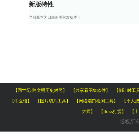
新版特性
当前版本为口袋追书首发版本！
【同世纪-跨文明历史对照】
【共享看图集软件】
【倒计时工
【中医馆】
【图片切片工具】
【网络端口检测工具】
【个人
大师】
【Boss打赏】
【上
版权所有 