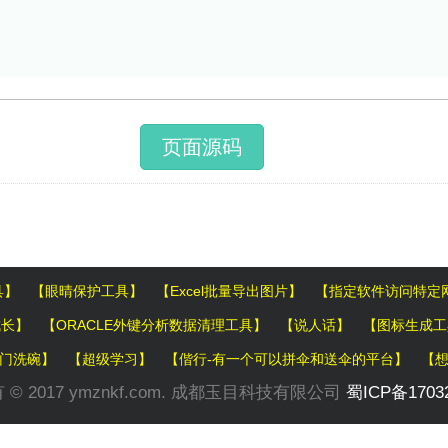
页面源码
具】
【眼晴保护工具】
【Excel批量导出图片】
【指定软件访问特定
成长】
【ORACLE外键分析数据清理工具】
【说人话】
【图标生成工
门洗碗】
【超级学习】
【偕行-有一个可以拼伞和送伞的平台】
【想
© 2017 ymznkf.com. 成都玉目科技有限公司
蜀ICP备1703