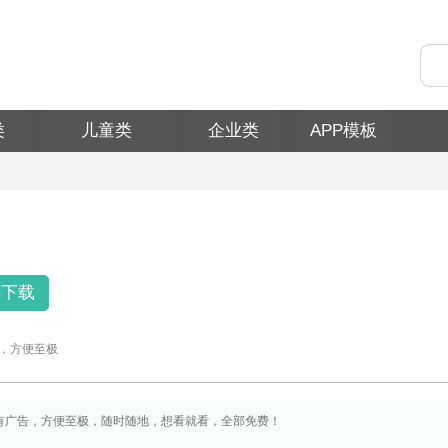
类
儿童类
企业类
APP模板
码下载
，方便至极
有广告，方便至极，随时随地，想看就看，全部免费！