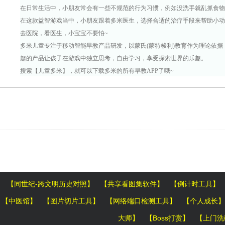
在日常生活中，小朋友常会有一些不规范的行为习惯，例如没洗手就乱抓食
在这款益智游戏当中，小朋友跟着多米医生，选择合适的治疗手段来帮助小动
去医院，看医生，小宝宝不要怕~
多米儿童专注于移动智能早教产品研发，以蒙氏(蒙特梭利)教育作为理论依据
趣的产品让孩子在游戏中独立思考，自由学习，享受探索世界的乐趣。
搜索【儿童多米】，就可以下载多米的所有早教APP了哦~
【同世纪-跨文明历史对照】
【共享看图集软件】
【倒计时工具】
【中医馆】
【图片切片工具】
【网络端口检测工具】
【个人成长】
大师】
【Boss打赏】
【上门洗